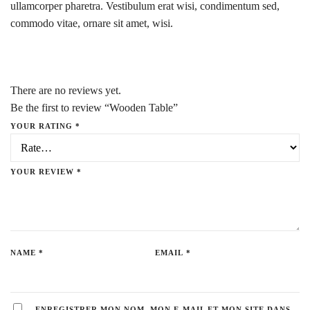
ullamcorper pharetra. Vestibulum erat wisi, condimentum sed,
commodo vitae, ornare sit amet, wisi.
There are no reviews yet.
Be the first to review “Wooden Table”
YOUR RATING
*
YOUR REVIEW
*
NAME
*
EMAIL
*
ENREGISTRER MON NOM, MON E-MAIL ET MON SITE DANS