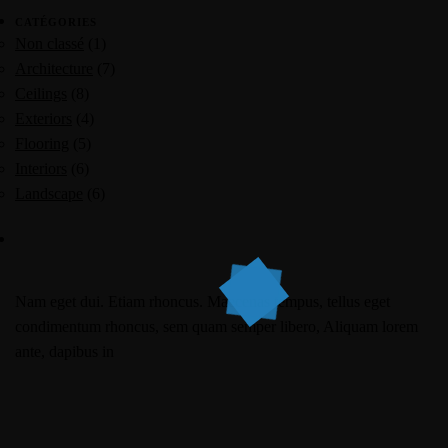
CATÉGORIES
Non classé
(1)
Architecture
(7)
Ceilings
(8)
Exteriors
(4)
Flooring
(5)
Interiors
(6)
Landscape
(6)
Nam eget dui. Etiam rhoncus. Maecenas tempus, tellus eget
condimentum rhoncus, sem quam semper libero, Aliquam lorem
ante, dapibus in