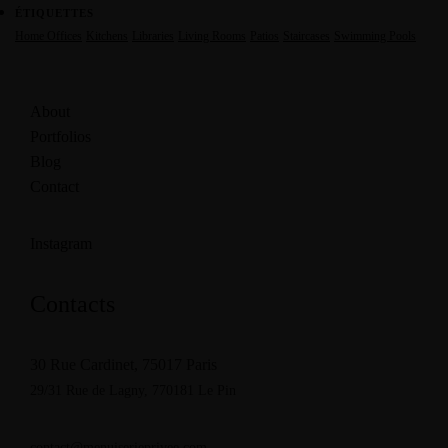
ÉTIQUETTES
Home Offices
Kitchens
Libraries
Living Rooms
Patios
Staircases
Swimming Pools
About
Portfolios
Blog
Contact
Instagram
Contacts
30 Rue Cardinet, 75017 Paris
29/31 Rue de Lagny,
770181 Le Pin
contact@menuiserieprivee.com