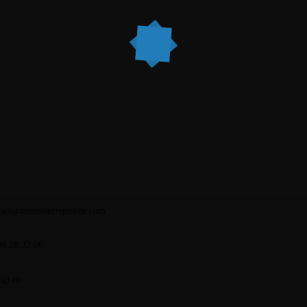
ntacts
Rue Cardinet, 75017 Paris
31 Rue de Lagny,
770181 Le Pin
tact@menuiserieprivee.com
98 28 22 06
tagram