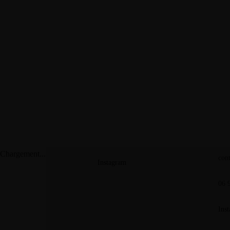
Co
About
Portfolios
30 
Blog
29/
Contact
Chargement...
con
Instagram
06 
Ins