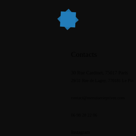
Contacts
30 Rue Cardinet, 75017 Paris
29/31 Rue de Lagny,
770181 Le Pin
contact@menuiserieprivee.com
06 98 28 22 06
Instagram