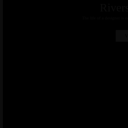
River
The life of a designer is o
V